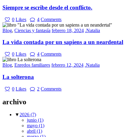
Siempre se escribe desde el conflicto.
0
Likes
4
Comments
Blog
,
Ciencias y fantasía
febrero 18, 2024
.Natalia
La vida contada por un sapiens a un neardental
0
Likes
4
Comments
Blog
,
Enredos familiares
febrero 12, 2024
.Natalia
La solterona
0
Likes
2
Comments
archivo
▼
2026
(7)
junio
(1)
mayo
(1)
abril
(1)
marzo
(1)