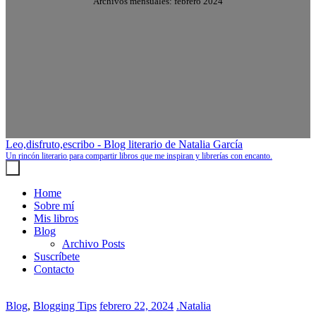
Archivos mensuales: febrero 2024
Leo,disfruto,escribo - Blog literario de Natalia García
Un rincón literario para compartir libros que me inspiran y librerías con encanto.
Home
Sobre mí
Mis libros
Blog
Archivo Posts
Suscríbete
Contacto
Blog
,
Blogging Tips
febrero 22, 2024
.Natalia