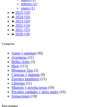
febrero
(2)
enero
(1)
►
2025
(10)
►
2024
(16)
►
2023
(20)
►
2022
(14)
►
2021
(35)
►
2020
(18)
Categorías
Amor y amistad
(30)
Aventuras
(11)
Bellas Artes
(3)
Blog
(113)
Blogging Tips
(2)
Ciencias y fantasía
(9)
Enredos familiares
(21)
Librerias
(11)
Misterio y novela negra
(10)
Pecados capitales y otros males
(16)
Sensaciones
(18)
Post recientes