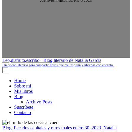
Archivos mensuales: enero 2023
Leo,disfruto,escribo - Blog literario de Natalia García
Un rincón literario para compartir libros que me inspiran y librerías con encanto.
Home
Sobre mí
Mis libros
Blog
Archivo Posts
Suscríbete
Contacto
Blog
,
Pecados capitales y otros males
enero 30, 2023
.Natalia